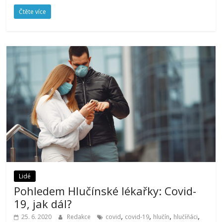
Čtěte více
Lidé
Pohledem Hlučínské lékařky: Covid-
19, jak dál?
,
,
,
,
25. 6. 2020
Redakce
covid
covid-19
hlučín
hlučíňáci