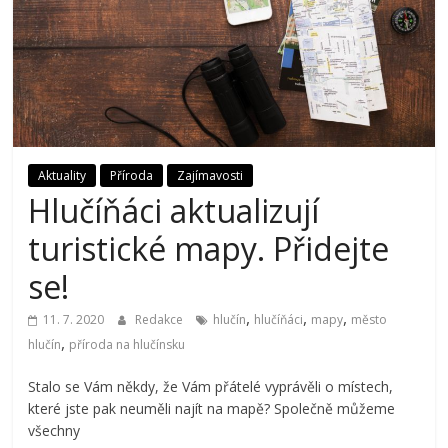
Aktuality
Příroda
Zajímavosti
Hlučíňáci aktualizují
turistické mapy. Přidejte
se!
,
,
,
11. 7. 2020
Redakce
hlučín
hlučíňáci
mapy
město
,
hlučín
příroda na hlučínsku
Stalo se Vám někdy, že Vám přátelé vyprávěli o místech,
které jste pak neuměli najít na mapě? Společně můžeme
všechny