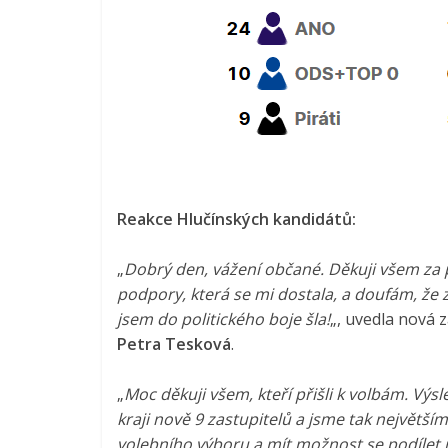
Reakce Hlučínských kandidátů:
„
Dobrý den, vážení občané. Děkuji všem za 
podpory, která se mi dostala, a doufám, že z
jsem do politického boje šla!
„, uvedla nová 
Petra Tesková
.
„
Moc děkuji všem, kteří přišli k volbám. Výsl
kraji nově 9 zastupitelů a jsme tak největším
volebního výboru a mít možnost se podílet