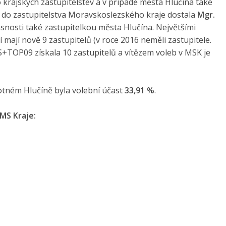
do krajských zastupitelstev a v případě města Hlučína také
e do zastupitelstva Moravskoslezského kraje dostala
Mgr.
časnosti také zastupitelkou města Hlučína. Největšími
í mají nově 9 zastupitelů (v roce 2016 neměli zastupitele.
DS+TOP09 získala 10 zastupitelů a vítězem voleb v MSK je
otném Hlučíně byla volební účast
33,91 %
.
MS Kraje: