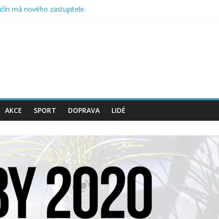
učín má nového zastupitele.
alloweenskou soutěž pro děti
ý sad a cestičky přírodou
 může být pestřejší
máhají přírodě na Hlučínsku
AKCE
SPORT
DOPRAVA
LIDÉ