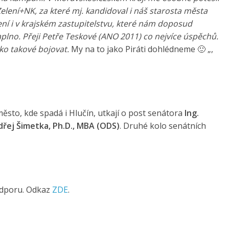
lení+NK, za které mj. kandidoval i náš starosta města
í i v krajském zastupitelstvu, které nám doposud
lno. Přeji Petře Teskové (ANO 2011) co nejvíce úspěchů.
ko takové bojovat.
My na to jako Piráti dohlédneme 🙂 „,
sto, kde spadá i Hlučín, utkají o post senátora
Ing.
řej Šimetka, Ph.D., MBA (ODS)
. Druhé kolo senátních
odporu. Odkaz
ZDE
.