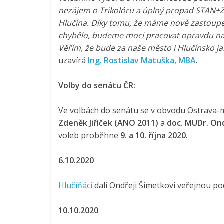
nezájem o Trikolóru a úplný propad STAN+Ze
Hlučína. Díky tomu, že máme nově zastoupen
chybělo, budeme moci pracovat opravdu nap
Věřím, že bude za naše město i Hlučínsko ja
uzavírá
Ing. Rostislav Matuška, MBA
.
Volby do senátu ČR:
Ve volbách do senátu se v obvodu Ostrava-mě
Zdeněk Jiříček (ANO 2011)
a
doc. MUDr. Ond
voleb proběhne
9. a 10. října 2020
.
6.10.2020
Hlučíňáci
dali Ondřeji Šimetkovi veřejnou p
10.10.2020