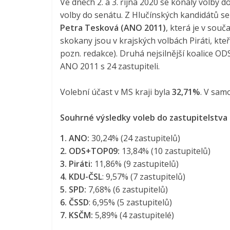
Ve dnech 2. a 3. října 2020 se konaly volby 
volby do senátu. Z Hlučínských kandidátů s
Petra Tesková (ANO 2011)
, která je v sou
skokany jsou v krajských volbách Piráti, kteř
pozn. redakce). Druhá nejsilnější koalice O
ANO 2011 s 24 zastupiteli.
Volební účast v MS kraji byla
32,71%
. V sam
Souhrné výsledky voleb do zastupitelstva 
1. ANO:
30,24% (24 zastupitelů)
2. ODS+TOP09:
13,84% (10 zastupitelů)
3. Piráti:
11,86% (9 zastupitelů)
4. KDU-ČSL
: 9,57% (7 zastupitelů)
5. SPD:
7,68% (6 zastupitelů)
6. ČSSD
: 6,95% (5 zastupitelů)
7. KSČM:
5,89% (4 zastupitelé)