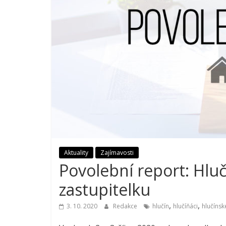
Aktuality
Zajímavosti
Povolební report: Hluč
zastupitelku
,
,
3. 10. 2020
Redakce
hlučín
hlučíňáci
hlučínsk