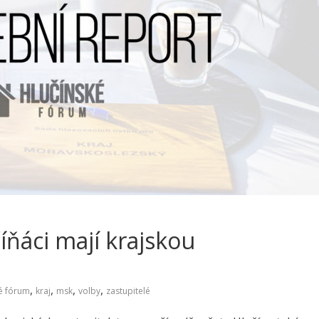
íňáci mají krajskou
,
,
,
,
é fórum
kraj
msk
volby
zastupitelé