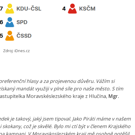
Zdroj: iDnes.cz
preferenční hlasy a za projevenou důvěru. Vážím si
ískaný mandát využiji v plné síle pro naše město. S tím
zastupitelka Moravskéslezského kraje z Hlučína,
Mgr.
edek je takový, jaký jsem tipoval. Jako Piráti máme v našem
i skokany, což je skvělé. Bylo mi ctí být v členem Krajského
 na kampani. V Moravskoslezském kraji mě osobně potěšil