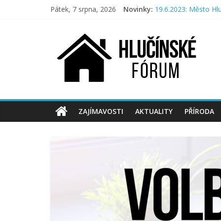
Přeskočit
Pátek, 7 srpna, 2026
Novinky:
19.6.2023: Město Hl
na
Hlučíňáci přinesli H
obsah
Hlučínské
Město nechce veřejn
Příroda na Hlučínsku
Aktivní Hlučíňáci po
fórum
Hlučínské
fórum
pro
ZAJÍMAVOSTI
AKTUALITY
PŘÍRODA
občany