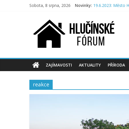
Přeskočit
Sobota, 8 srpna, 2026
Novinky:
19.6.2023: Město H
na
Hlučíňáci přinesli 
obsah
Hlučínské
Město nechce veřej
Příroda na Hlučíns
Aktivní Hlučíňáci p
fórum
Hlučínské
fórum
pro
ZAJÍMAVOSTI
AKTUALITY
PŘÍRODA
občany
reakce