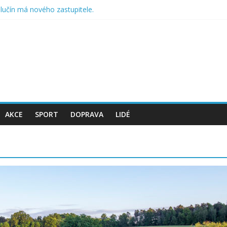
lučín má nového zastupitele.
Halloweenskou soutěž pro děti
ný sad a cestičky přírodou
ku může být pestřejší
omáhají přírodě na Hlučínsku
AKCE
SPORT
DOPRAVA
LIDÉ