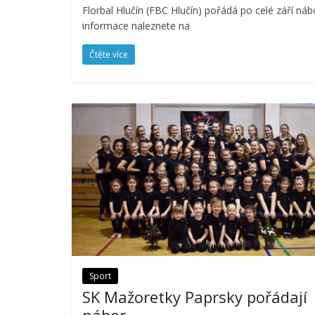
Florbal Hlučín (FBC Hlučín) pořádá po celé září ná
informace naleznete na
Čtěte více
Sport
SK Mažoretky Paprsky pořádají
nábor