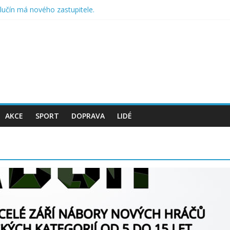
lučín má nového zastupitele.
Halloweenskou soutěž pro děti
ný sad a cestičky přírodou
ku může být pestřejší
omáhají přírodě na Hlučínsku
AKCE
SPORT
DOPRAVA
LIDÉ