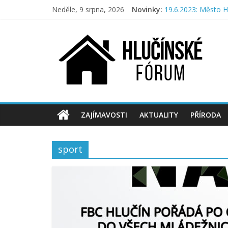
Přeskočit
Neděle, 9 srpna, 2026
Novinky:
19.6.2023: Město H
na
Hlučíňáci přinesli 
obsah
Hlučínské
Město nechce veřej
Příroda na Hlučíns
Aktivní Hlučíňáci p
fórum
Hlučínské
fórum
pro
ZAJÍMAVOSTI
AKTUALITY
PŘÍRODA
občany
sport